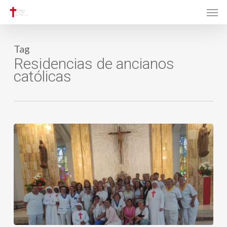
Men
Skip
to
main
Tag
content
Residencias de ancianos
católicas