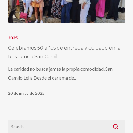
Celebramos
50
2025
años
Celebramos 50 años de entrega y cuidado en la
de
Residencia San Camilo.
entrega
La caridad no busca jamás la propia comodidad. San
y
Camilo Lelis Desde el carisma de…
cuidado
en
20 de mayo de 2025
la
Residencia
San
Camilo.