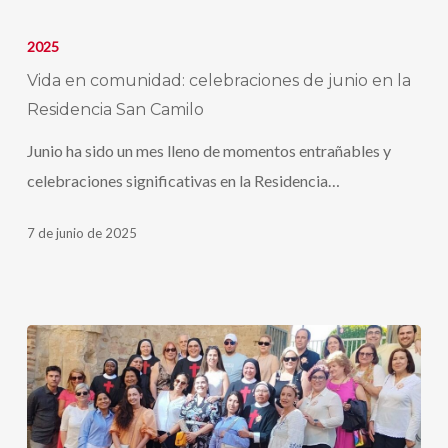
Vida
en
2025
comunidad:
Vida en comunidad: celebraciones de junio en la
celebraciones
Residencia San Camilo
de
Junio ha sido un mes lleno de momentos entrañables y
junio
celebraciones significativas en la Residencia…
en
la
7 de junio de 2025
Residencia
San
Camilo