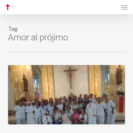
Men
Skip
to
main
Tag
content
Amor al prójimo
Vida