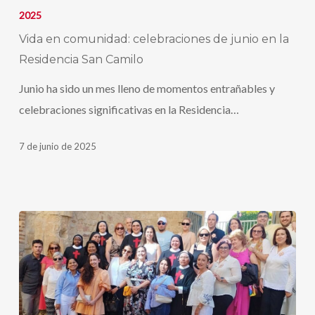
en
2025
comunidad:
Vida en comunidad: celebraciones de junio en la
celebraciones
Residencia San Camilo
de
Junio ha sido un mes lleno de momentos entrañables y
junio
celebraciones significativas en la Residencia…
en
la
7 de junio de 2025
Residencia
San
Camilo