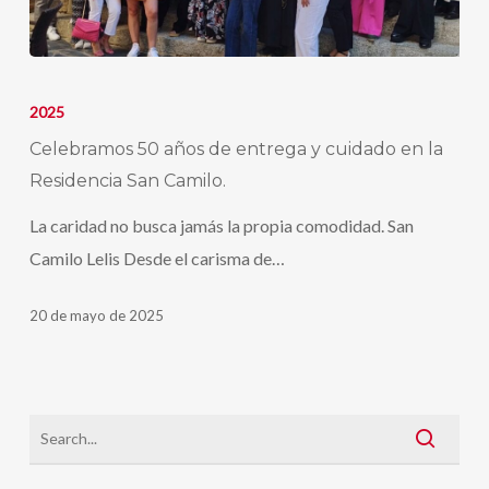
Celebramos
50
2025
años
Celebramos 50 años de entrega y cuidado en la
de
Residencia San Camilo.
entrega
La caridad no busca jamás la propia comodidad. San
y
Camilo Lelis Desde el carisma de…
cuidado
en
20 de mayo de 2025
la
Residencia
San
Camilo.