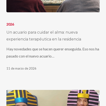
el
corazón
Un
acuario
2026
para
Un acuario para cuidar el alma: nueva
cuidar
experiencia terapéutica en la residencia
el
Hay novedades que se hacen querer enseguida. Eso nos ha
alma:
pasado con el nuevo acuario…
nueva
experiencia
11 de marzo de 2026
terapéutica
en
la
residencia