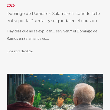
de
2026
Ramos
Domingo de Ramos en Salamanca: cuando la fe
en
entra por la Puerta… y se queda en el corazón
Salamanca:
Hay días que no se explican… se viven.Y el Domingo de
cuando
Ramos en Salamanca es…
la
fe
9 de abril de 2026
entra
por
la
Puerta…
y
se
queda
en