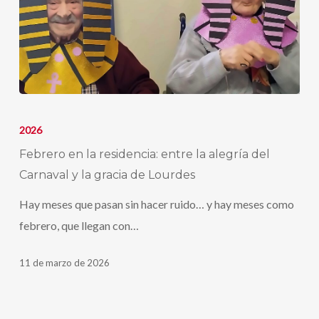
Febrero
en
2026
la
Febrero en la residencia: entre la alegría del
residencia:
Carnaval y la gracia de Lourdes
entre
Hay meses que pasan sin hacer ruido… y hay meses como
la
febrero, que llegan con…
alegría
del
11 de marzo de 2026
Carnaval
y
la