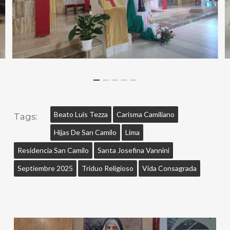
Beato Luis Tezza
Carisma Camiliano
Tags:
Hijas De San Camilo
Lima
Residencia San Camilo
Santa Josefina Vannini
Septiembre 2025
Triduo Religioso
Vida Consagrada