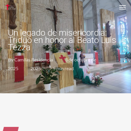
Men
Skip
to
main
content
Un legado de misericordia:
Triduo en honor al Beato Luis
Tezza
By
Camilas Residencia
3 de octubre de
2025
2025
5 min read