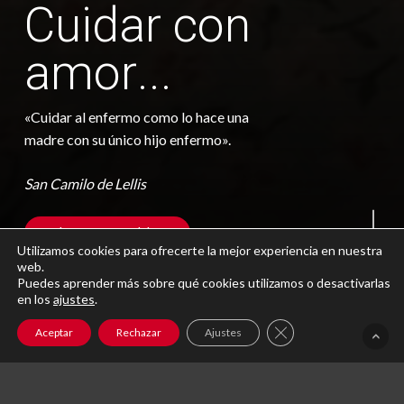
C
u
i
d
a
r
c
o
n
a
m
o
r
.
.
.
«C
uidar al enfermo como lo hace una
madre con su único hijo enfermo».
San Camilo de Lellis
Navigate to the next 
+ Sobre Nuestra Redidencia
Utilizamos cookies para ofrecerte la mejor experiencia en nuestra
web.
Puedes aprender más sobre qué cookies utilizamos o desactivarlas
en los
ajustes
.
Cerrar el banner de 
Aceptar
Rechazar
Ajustes